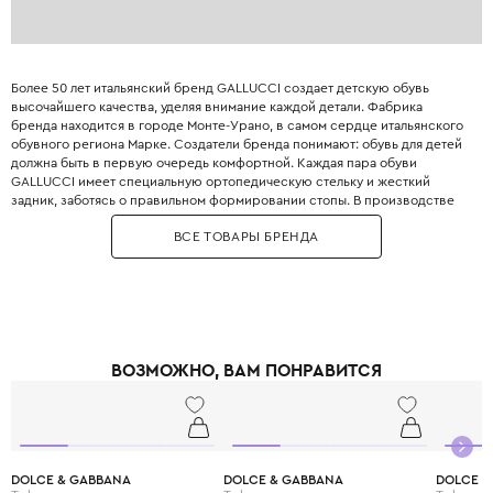
Более 50 лет итальянский бренд GALLUCCI создает детскую обувь
высочайшего качества, уделяя внимание каждой детали. Фабрика
бренда находится в городе Монте-Урано, в самом сердце итальянского
обувного региона Марке. Создатели бренда понимают: обувь для детей
должна быть в первую очередь комфортной. Каждая пара обуви
GALLUCCI имеет специальную ортопедическую стельку и жесткий
задник, заботясь о правильном формировании стопы. В производстве
используется высококачественная овечья и телячья кожа, которая
ВСЕ ТОВАРЫ БРЕНДА
позволяет ножкам «дышать». Стелька в обуви выполняется из мягкой
кожи ягненка, даря тепло и комфорт. Для обуви GALLUCCI характерна
регулируемая застежка, которая обеспечивает надежную фиксацию
ножки. Коллекции GALLUCCI охватывают все жизненные ситуации,
включая нарядные модели для праздников, повседневные варианты и
даже сдержанную школьную обувь. Бренд применяет запатентованную
технологию Goodyear, обеспечивающую максимальную прочность и
ВОЗМОЖНО, ВАМ ПОНРАВИТСЯ
долговечность. Технология ручной сборки гарантирует каждой паре
непревзойденную мягкость и гибкость. Пробковое наполнение между
стелькой и подошвой точно повторяет анатомию стопы ребенка.
Выбирая GALLUCCI, вы дарите своему ребенку не просто красивую, но
и действительно полезную обувь, сделанную с душой и итальянским
мастерством.
DOLCE & GABBANA
DOLCE & GABBANA
DOLCE &