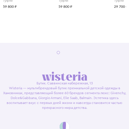
Туфли
Туфли
Туфли
59 800 ₽
59 800 ₽
29 700 ₽
Бутик. Саввинская набережная, 13
Wisteria — мультибрендовый бутик премиальной детской одежды в
Хамовниках, представляющий более 60 брендов сегмента люкс: Givenchy,
Dolce&Gabbana, Giorgio Armani, Elie Saab, Balmain. Эстетика здесь
воспитывает вкус с первых дней жизни и навсегда становится частью
прекрасного мира детства.