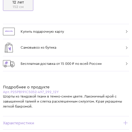
12 лет
152 см
Купить подарочную карту
Самовывоз из бутика
Бесплатная доставка от 15 000 ₽ по всей России
Подробнее о продукте
Арт. P25PB191C5052-497_292_12Y
Шорты из твидовой ткани в темно-синем цвете. Лаконичный крой с
завышенной талией и слегка расклешенным силуэтом. Края украшены
легкой бахромой.
Характеристики