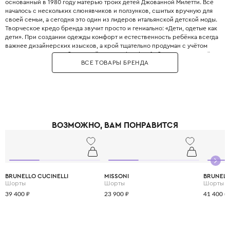
основанный в 1980 году матерью троих детей Джованной Милетти. Всё
началось с нескольких слюнявчиков и ползунков, сшитых вручную для
своей семьи, а сегодня это один из лидеров итальянской детской моды.
Творческое кредо бренда звучит просто и гениально: «Дети, одетые как
дети». При создании одежды комфорт и естественность ребёнка всегда
важнее дизайнерских изысков, а крой тщательно продуман с учётом
всех возрастных особенностей. Философия Il Gufo базируется на трёх
ВСЕ ТОВАРЫ БРЕНДА
китах: качество материалов, продуманность деталей и эксклюзивность,
что сделало бренд эталоном качества. Для пошива одежды
используются преимущественно натуральные ткани от лучших
поставщиков Италии, которые часто создаются под заказ специально
для Il Gufo. Несмотря на свою популярность, Il Gufo сохраняет статус
семейного бизнеса, где к каждому отношению относятся с
прозрачностью, страстью и честностью. Il Gufo — это выбор родителей,
ВОЗМОЖНО, ВАМ ПОНРАВИТСЯ
которые ценят настоящее итальянское качество и хотят,, чтобы ребёнок
выглядел стильно, оставаясь при этом свободным и активным.
BRUNELLO CUCINELLI
MISSONI
BRUNELL
Шорты
Шорты
Шорты
39 400 ₽
23 900 ₽
41 400 ₽