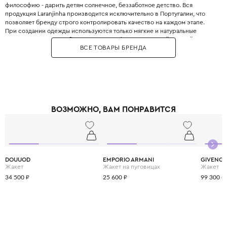
философию - дарить детям солнечное, беззаботное детство. Вся
продукция Laranjinha производится исключительно в Португалии, что
позволяет бренду строго контролировать качество на каждом этапе.
При создании одежды используются только мягкие и натуральные
материалы, которые обеспечивают комфорт даже самой нежной коже
ВСЕ ТОВАРЫ БРЕНДА
малыша. В ассортименте бренда вы найдёте всё: от уютных распашонок
и ползунков для новорождённых до элегантных платьев, рубашек и
стильных аксессуаров для детей постарше. Особого внимания
заслуживает линейка для недоношенных детей, сшитая из бесшовных
материалов для максимальной защиты чувствительной кожи. Дизайн
коллекций отличается сочетанием творческого подхода и верности
традициям, что делает каждую вещь уникальной. За долгие годы работы
ВОЗМОЖНО, ВАМ ПОНРАВИТСЯ
бренд завоевал любовь нескольких поколений семей по всему миру.
Удобный крой и продуманные детали делают одежду Laranjinha
идеальной для повседневной носки и активных игр. Выбирая Laranjinha,
вы дарите своему ребёнку солнечное настроение и сочетание стиля с
непревзойдённым португальским качеством.
DOUUOD
EMPORIO ARMANI
GIVENC
Жакет
Жакет на пуговицах
Жакет
34 500 ₽
25 600 ₽
99 300 ₽