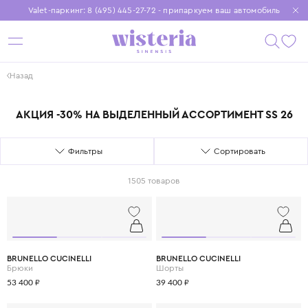
Valet-паркинг: 8 (495) 445-27-72 - припаркуем ваш автомобиль
Бесплатная доставка при заказе от 15 000 ₽
Установите приложение, чтобы покупки были еще удобнее
Назад
АКЦИЯ -30% НА ВЫДЕЛЕННЫЙ АССОРТИМЕНТ SS 26
Фильтры
Сортировать
1505 товаров
BRUNELLO CUCINELLI
BRUNELLO CUCINELLI
Брюки
Шорты
53 400 ₽
39 400 ₽