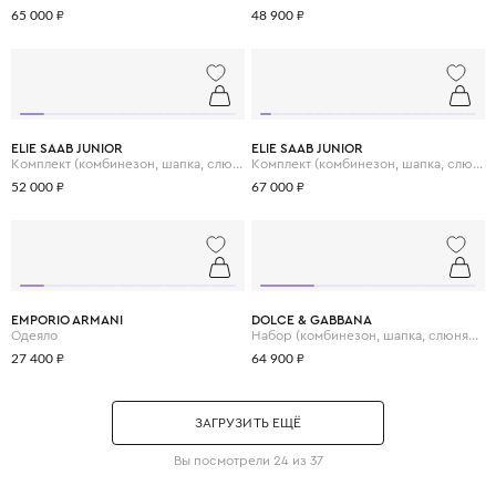
65 000 ₽
48 900 ₽
ELIE SAAB JUNIOR
ELIE SAAB JUNIOR
Комплект (комбинезон, шапка, слюнявчик)
Комплект (комбинезон, шапка, слюнявчик, одеяло)
52 000 ₽
67 000 ₽
EMPORIO ARMANI
DOLCE & GABBANA
Одеяло
Набор (комбинезон, шапка, слюнявчик)
27 400 ₽
64 900 ₽
ЗАГРУЗИТЬ ЕЩЁ
Вы посмотрели 24 из 37