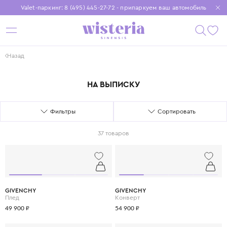
Valet-паркинг: 8 (495) 445-27-72 - припаркуем ваш автомобиль
Бесплатная доставка при заказе от 15 000 ₽
Установите приложение, чтобы покупки были еще удобнее
Назад
НА ВЫПИСКУ
Фильтры
Сортировать
37 товаров
GIVENCHY
GIVENCHY
Плед
Конверт
49 900 ₽
54 900 ₽