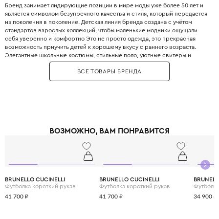
Бренд занимает лидирующие позиции в мире моды уже более 50 лет и
является символом безупречного качества и стиля, который передается
из поколения в поколение. Детская линия бренда создана с учётом
стандартов взрослых коллекций, чтобы маленькие модники ощущали
себя уверенно и комфортно Это не просто одежда, это прекрасная
возможность приучить детей к хорошему вкусу с раннего возраста.
Элегантные школьные костюмы, стильные поло, уютные свитеры и
практичные пуховики. Каждая деталь одежды Boss продумана до
ВСЕ ТОВАРЫ БРЕНДА
мелочей, чтобы обеспечить не только стильный внешний вид, но и
максимальный комфорт.
ВОЗМОЖНО, ВАМ ПОНРАВИТСЯ
BRUNELLO CUCINELLI
BRUNELLO CUCINELLI
BRUNELL
Футболка короткий рукав
Футболка короткий рукав
Футболка
41 700 ₽
41 700 ₽
34 900 ₽