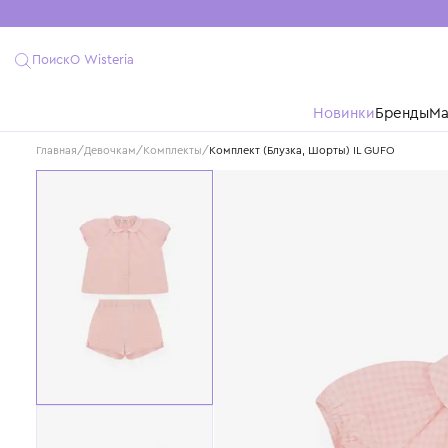
Поиск
О Wisteria
Новинки
Бре
Главная
/
Девочкам
/
Комплекты
/
Комплект (Блузка, Шорты) IL GUFO