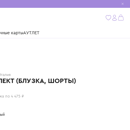
мобиль
бнее
ушки
Подарочные карты
АУТЛЕТ
IL GUFO
Италия
КОМПЛЕКТ (БЛУЗКА, ШОРТЫ)
17 900 ₽
или 4 платежа по 4 475 ₽
Цвет: розовый