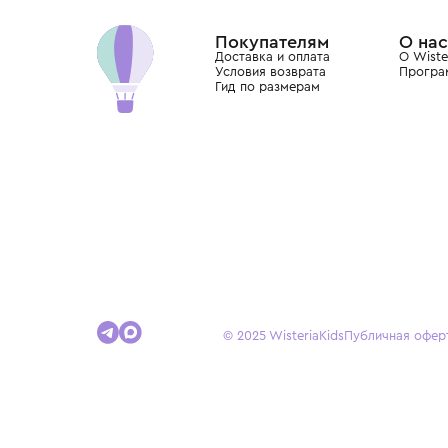
Dolce&Gabbana, Giorgio Armani, Elie Saab, Balm
вкус с первых дней жизни и навсегда станови
детства.
Покупателям
Доставка и оплата
Условия возврата
Гид по размерам