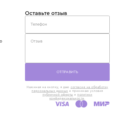
такты
Оставьте отзыв
5) 818-61-86
6) 168-16-61
AX)
 в Москве
ская наб., 13
евно с 10:00 до