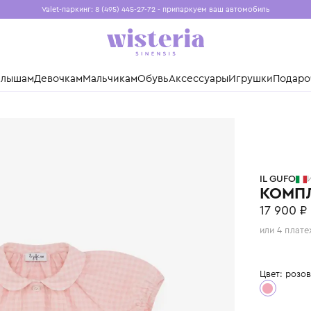
Valet-паркинг: 8 (495) 445-27-72 - припаркуем ваш авто
Бесплатная доставка при заказе от 15 000 ₽
Установите приложение, чтобы покупки были еще удо
нды
Малышам
Девочкам
Мальчикам
Обувь
Аксессуары
Игр