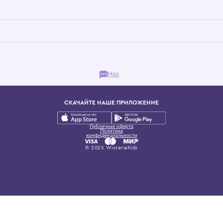
Бутик. Саввинская набережная, 13
ках, представляющий более 60 брендов сегмента люкс: Givenchy, Dolce&Gab
и навсегда становится частью прекрасного мира детс