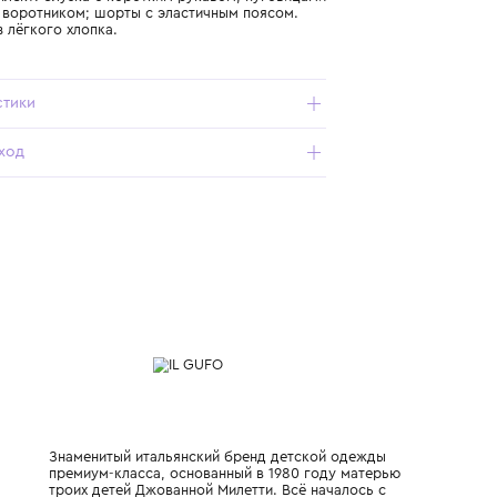
Подробнее о продукте
Арт. P25DP529C3160-323_051_1+Y
Летний комплект: блузка с коротким рукавом, пуговицами
и округлым воротником; шорты с эластичным поясом.
Выполнен из лёгкого хлопка.
Характеристики
Состав и уход