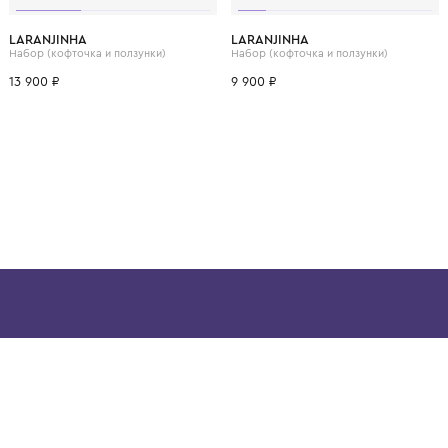
ВОЗМОЖНО, ВАМ ПОНРАВ
9 мес.
3 мес.
6 мес.
9 мес.
3 мес.
6 мес.
LARANJINHA
LARANJINHA
Набор (кофточка и ползунки)
Набор (кофточка и пол
13 900 ₽
9 900 ₽
ой детской одежды в
в сегмента люкс: Givenchy,