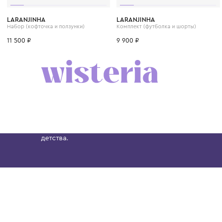
3 мес.
6 мес.
9 мес.
1 год
1+ год
6 мес.
LARANJINHA
LARANJINHA
Набор (кофточка и ползунки)
Комплект (футболка и шорты)
11 500 ₽
9 900 ₽
Бутик. Саввинская набережная, 13
Wisteria — мультибрендовый бутик премиальн
Хамовниках, представляющий более 60 брендо