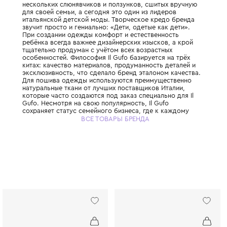
Знаменитый итальянский бренд детской о
премиум-класса, основанный в 1980 году 
троих детей Джованной Милетти. Всё нача
нескольких слюнявчиков и ползунков, сши
для своей семьи, а сегодня это один из л
итальянской детской моды. Творческое к
звучит просто и гениально: «Дети, одетые 
При создании одежды комфорт и естестве
ребёнка всегда важнее дизайнерских изыск
тщательно продуман с учётом всех возрас
особенностей. Философия Il Gufo базирует
китах: качество материалов, продуманност
эксклюзивность, что сделало бренд этало
Для пошива одежды используются преиму
натуральные ткани от лучших поставщиков
которые часто создаются под заказ специа
Gufo. Несмотря на свою популярность, Il G
сохраняет статус семейного бизнеса, где 
отношению относятся с прозрачностью, с
ВСЕ ТОВАРЫ БРЕНДА
честностью. Il Gufo — это выбор родителе
ценят настоящее итальянское качество и х