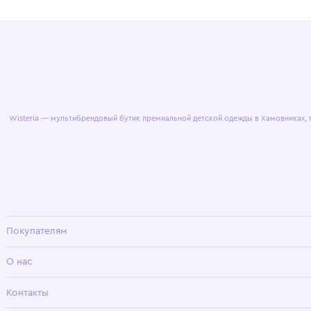
© 2025 WisteriaKids
Публична