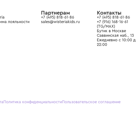
ain. Эстетика здесь воспитывает
тся частью прекрасного мира
О нас
Партнерам
Кон
О Wisteria
+7 (495) 818-61-86
+7 (49
Программа лояльности
sales@wisteriakids.ru
+7 (91
(TG/M
Бутик
Саввин
Ежедн
22:00