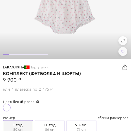
LARANJINHA
Португалия
КОМПЛЕКТ (ФУТБОЛКА И ШОРТЫ)
9 900 ₽
или 4 платежа по 2 475 ₽
Цвет: белый-розовый
Размер
Таблица размеров
1 год
1+ год
9 мес.
80 см
86 см
74 см