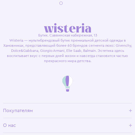
Бутик. Саввинская набережная, 13
Wisteria — мультибрендовый бутик премиальной детской одежды в
Хамовниках, представляющий более 60 брендов сегмента люкс: Givenchy,
Dolce&Gabbana, Giorgio Armani, Elie Saab, Balmain. Эстетика здесь
воспитывает вкус с первых дней жизни и навсегда становится частью
прекрасного мира детства.
Покупателям
Доставка и оплата
О нас
Условия возврата
Гид по размерам