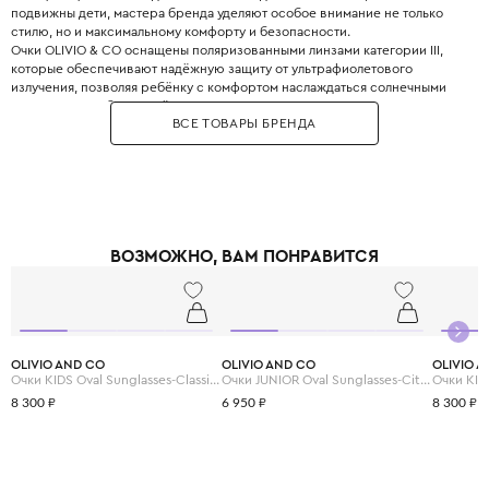
подвижны дети, мастера бренда уделяют особое внимание не только
стилю, но и максимальному комфорту и безопасности.
Очки OLIVIO & CO оснащены поляризованными линзами категории III,
которые обеспечивают надёжную защиту от ультрафиолетового
излучения, позволяя ребёнку с комфортом наслаждаться солнечными
днями. Модели бренда лёгкие, прочные, с гнущимися дужками, что
ВСЕ ТОВАРЫ БРЕНДА
делает их удобными для ношения. Очки OLIVIO & CO – это не просто
аксессуар, а настоящая находка для стильных детей.
ВОЗМОЖНО, ВАМ ПОНРАВИТСЯ
OLIVIO AND CO
OLIVIO AND CO
OLIVIO 
Очки KIDS Oval Sunglasses-Classic Olivio-Squid Black
Очки JUNIOR Oval Sunglasses-Citrus Garden-Grapefruit Pink
8 300 ₽
6 950 ₽
8 300 ₽