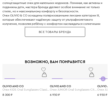
солнцезащитные очки для маленьких модников. Понимая, как активны и
подвижны дети, мастера бренда уделяют особое внимание не только
стилю, но и максимальному комфорту и безопасности.
Очки OLIVIO & CO оснащены поляризованными линзами категории III,
которые обеспечивают надёжную защиту от ультрафиолетового
излучения, позволяя ребёнку с комфортом наслаждаться солнечными
днями. Модели бренда лёгкие, прочные, с гнущимися дужками, что
ВСЕ ТОВАРЫ БРЕНДА
делает их удобными для ношения. Очки OLIVIO & CO – это не просто
аксессуар, а настоящая находка для стильных детей.
ВОЗМОЖНО, ВАМ ПОНРАВИТСЯ
OLIVIO AND CO
OLIVIO AND CO
OLIVIO 
Очки KIDS Oval Sunglasses-Classic Olivio-Squid Black
Очки JUNIOR Oval Sunglasses-Citrus Garden-Grapefruit Pink
8 300 ₽
6 950 ₽
6 950 ₽