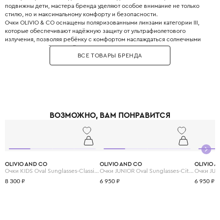
подвижны дети, мастера бренда уделяют особое внимание не только
стилю, но и максимальному комфорту и безопасности.
Очки OLIVIO & CO оснащены поляризованными линзами категории III,
которые обеспечивают надёжную защиту от ультрафиолетового
излучения, позволяя ребёнку с комфортом наслаждаться солнечными
днями. Модели бренда лёгкие, прочные, с гнущимися дужками, что
ВСЕ ТОВАРЫ БРЕНДА
делает их удобными для ношения. Очки OLIVIO & CO – это не просто
аксессуар, а настоящая находка для стильных детей.
ВОЗМОЖНО, ВАМ ПОНРАВИТСЯ
OLIVIO AND CO
OLIVIO AND CO
OLIVIO 
Очки KIDS Oval Sunglasses-Classic Olivio-Squid Black
Очки JUNIOR Oval Sunglasses-Citrus Garden-Grapefruit Pink
8 300 ₽
6 950 ₽
6 950 ₽