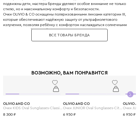
подвижны дети, мастера бренда уделяют особое внимание не только
стилю, но и максимальному комфорту и безопасности.
Очки OLIVIO & CO оснащены поляризованными линзами категории III,
которые обеспечивают надёжную защиту от ультрафиолетового
излучения, позволяя ребёнку с комфортом наслаждаться солнечными
днями. Модели бренда лёгкие, прочные, с гнущимися дужками, что
ВСЕ ТОВАРЫ БРЕНДА
делает их удобными для ношения. Очки OLIVIO & CO – это не просто
аксессуар, а настоящая находка для стильных детей.
ВОЗМОЖНО, ВАМ ПОНРАВИТСЯ
OLIVIO AND CO
OLIVIO AND CO
OLIVIO 
Очки KIDS Oval Sunglasses-Classic Olivio-Squid Black
Очки JUNIOR Oval Sunglasses-Citrus Garden-Grapefruit Pink
8 300 ₽
6 950 ₽
6 950 ₽