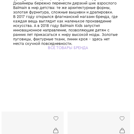
Balmain Kids – линия детской одежды леге
французского дома, запущенная в 2016 год
Дизайнеры бережно перенесли дерзкий ши
Balmain в мир детства: те же архитектурн
золотая фурнитура, сложные вышивки и д
В 2017 году открылся флагманский магазин
каждая вещь выглядит как маленькое про
искусства. А в 2018 году Balmain Kids запу
инновационное направление, позволяющее
ранних лет прикасаться к миру высокой м
пуговицы, фактурные ткани, линии кроя – 
места скучной повседневности.
ВСЕ ТОВАРЫ БРЕНДА