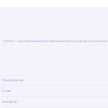
© 2025 WisteriaKids
Публична