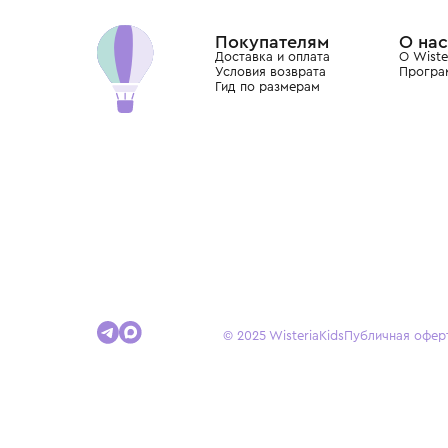
Dolce&Gabbana, Giorgio Armani, Elie Saab, Balm
вкус с первых дней жизни и навсегда станови
детства.
Покупателям
Доставка и оплата
Условия возврата
Гид по размерам