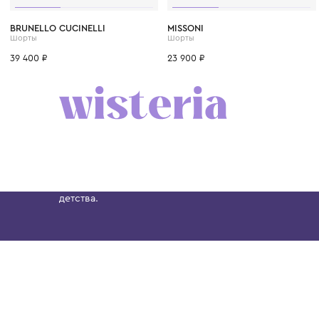
6 лет
8 лет
10 лет
12 лет
12+ лет
6 лет
8 лет
10 лет
BRUNELLO CUCINELLI
MISSONI
Шорты
Шорты
39 400 ₽
23 900 ₽
Бутик. Саввинская набережная, 13
Wisteria — мультибрендовый бутик премиальн
Хамовниках, представляющий более 60 брендо