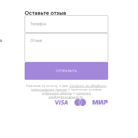
такты
Оставьте отзыв
5) 818-61-86
6) 168-16-61
AX)
 в Москве
ская наб., 13
евно с 10:00 до