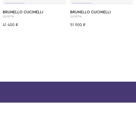
ВОЗМОЖНО, ВАМ ПОНРАВ
12 лет
14 лет
6 лет
8 лет
10 лет
12 лет
6 лет
8 лет
BRUNELLO CUCINELLI
BRUNELLO CUCINELL
Шорты
Шорты
41 400 ₽
51 900 ₽
ой детской одежды в
в сегмента люкс: Givenchy,