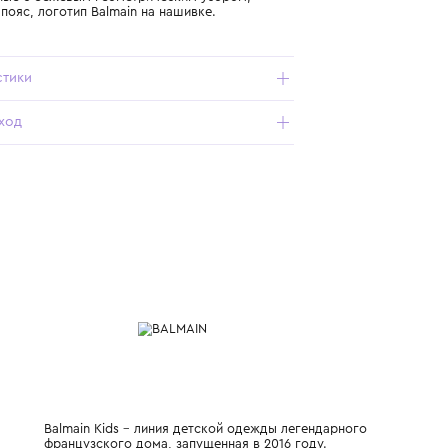
Подробнее о продукте
Арт. BW6R29-Z2411-106NE_050_13Y
Шорты черные с бежевым геометрическим узором,
эластичный пояс, логотип Balmain на нашивке.
Характеристики
Состав и уход