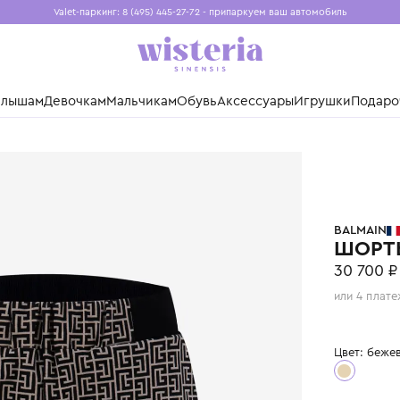
Valet-паркинг: 8 (495) 445-27-72 - припаркуем ваш авто
Бесплатная доставка при заказе от 15 000 ₽
Установите приложение, чтобы покупки были еще удо
нды
Малышам
Девочкам
Мальчикам
Обувь
Аксессуары
Игр