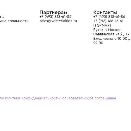
ain. Эстетика здесь воспитывает
тся частью прекрасного мира
О нас
Партнерам
Кон
О Wisteria
+7 (495) 818-61-86
+7 (49
Программа лояльности
sales@wisteriakids.ru
+7 (91
(TG/M
Бутик
Саввин
Ежедн
22:00