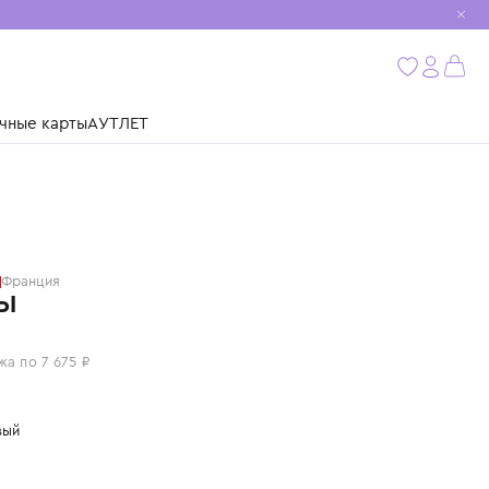
мобиль
бнее
ушки
Подарочные карты
АУТЛЕТ
BALMAIN
Франция
ШОРТЫ
30 700 ₽
или 4 платежа по 7 675 ₽
Цвет: бежевый