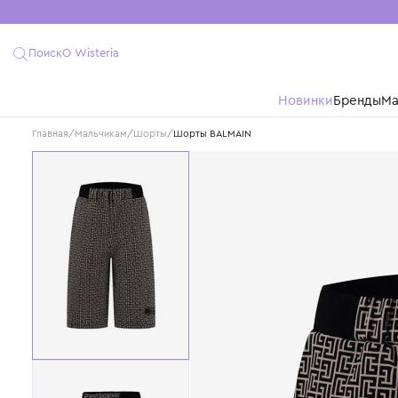
Поиск
О Wisteria
Новинки
Бре
Главная
/
Мальчикам
/
Шорты
/
Шорты BALMAIN