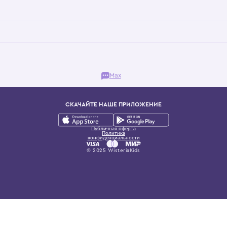
Бутик. Саввинская набережная, 13
ках, представляющий более 60 брендов сегмента люкс: Givenchy, Dolce&Gab
и навсегда становится частью прекрасного мира детс