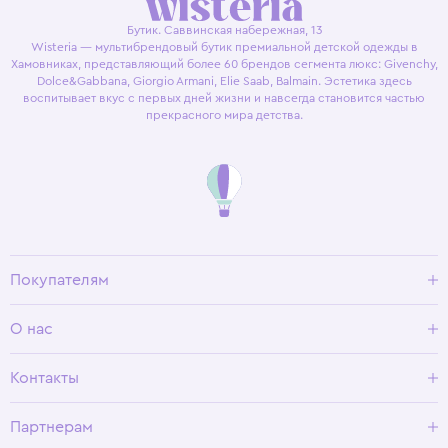
Бутик. Саввинская набережная, 13
Wisteria — мультибрендовый бутик премиальной детской одежды в
Хамовниках, представляющий более 60 брендов сегмента люкс: Givenchy,
Dolce&Gabbana, Giorgio Armani, Elie Saab, Balmain. Эстетика здесь
воспитывает вкус с первых дней жизни и навсегда становится частью
прекрасного мира детства.
Покупателям
Доставка и оплата
О нас
Условия возврата
Гид по размерам
О Wisteria
Контакты
Программа лояльности
Партнерам