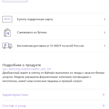
Купить подарочную карту
Самовывоз из бутика
Бесплатная доставка от 15 000 ₽ по всей России
Подробнее о продукте
Арт. BW2A24-E0203-100RO_001_13Y
Двубортный жакет в клетку от Balmain выполнен из твида с красно-белым
узором. Модель украшена фирменными золотыми пуговицами с
логотипом, имеет классические лацканы и прямой силуэт.
Характеристики
Состав и уход