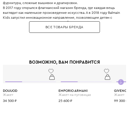
фурнитура, сложные вышивки и драпировки.
В 2017 году открылся флагманский магазин бренда, где каждая вещь
выглядит как маленькое произведение искусства. А в 2018 году Balmain
Kids запустил инновационное направление, позволяющее детям с
ранних лет прикасаться к миру высокой моды. Золотые пуговицы,
ВСЕ ТОВАРЫ БРЕНДА
фактурные ткани, линии кроя – здесь нет места скучной
повседневности.
ВОЗМОЖНО, ВАМ ПОНРАВИТСЯ
DOUUOD
EMPORIO ARMANI
GIVENC
Жакет
Жакет на пуговицах
Жакет
34 500 ₽
25 600 ₽
99 300 ₽