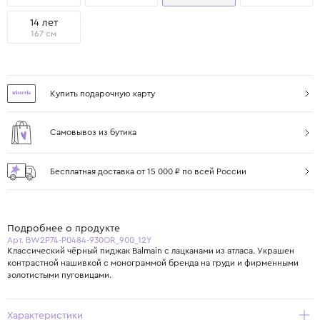
14 лет
167 см
Купить подарочную карту
Самовывоз из бутика
Бесплатная доставка от 15 000 ₽ по всей России
Подробнее о продукте
Арт. BW2P74-P0484-930OR_900_12Y
Классический чёрный пиджак Balmain с лацканами из атласа. Украшен
контрастной нашивкой с монограммой бренда на груди и фирменными
золотистыми пуговицами.
Характеристики