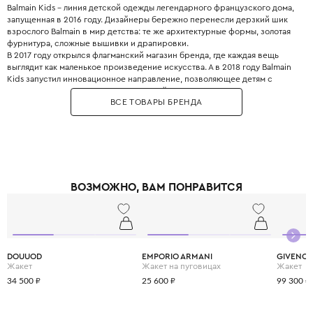
Balmain Kids – линия детской одежды легендарного французского дома,
запущенная в 2016 году. Дизайнеры бережно перенесли дерзкий шик
взрослого Balmain в мир детства: те же архитектурные формы, золотая
фурнитура, сложные вышивки и драпировки.
В 2017 году открылся флагманский магазин бренда, где каждая вещь
выглядит как маленькое произведение искусства. А в 2018 году Balmain
Kids запустил инновационное направление, позволяющее детям с
ранних лет прикасаться к миру высокой моды. Золотые пуговицы,
ВСЕ ТОВАРЫ БРЕНДА
фактурные ткани, линии кроя – здесь нет места скучной
повседневности.
ВОЗМОЖНО, ВАМ ПОНРАВИТСЯ
DOUUOD
EMPORIO ARMANI
GIVENC
Жакет
Жакет на пуговицах
Жакет
34 500 ₽
25 600 ₽
99 300 ₽