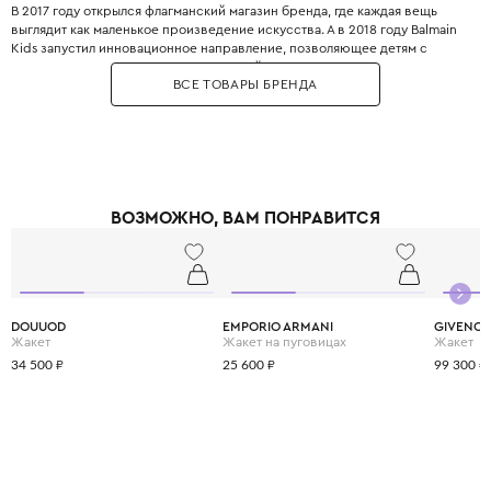
В 2017 году открылся флагманский магазин бренда, где каждая вещь
выглядит как маленькое произведение искусства. А в 2018 году Balmain
Kids запустил инновационное направление, позволяющее детям с
ранних лет прикасаться к миру высокой моды. Золотые пуговицы,
ВСЕ ТОВАРЫ БРЕНДА
фактурные ткани, линии кроя – здесь нет места скучной
повседневности.
ВОЗМОЖНО, ВАМ ПОНРАВИТСЯ
DOUUOD
EMPORIO ARMANI
GIVENC
Жакет
Жакет на пуговицах
Жакет
34 500 ₽
25 600 ₽
99 300 ₽