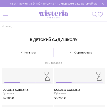
Valet-паркинг: 8 (495) 445-27-72 - припаркуем ваш автомобиль
Бесплатная доставка при заказе от 15 000 ₽
Установите приложение, чтобы покупки были еще удобнее
Назад
В ДЕТСКИЙ САД/ШКОЛУ
Фильтры
Сортировать
280 товаров
DOLCE & GABBANA
DOLCE & GABBANA
Рубашка
Рубашка
56 700 ₽
56 700 ₽