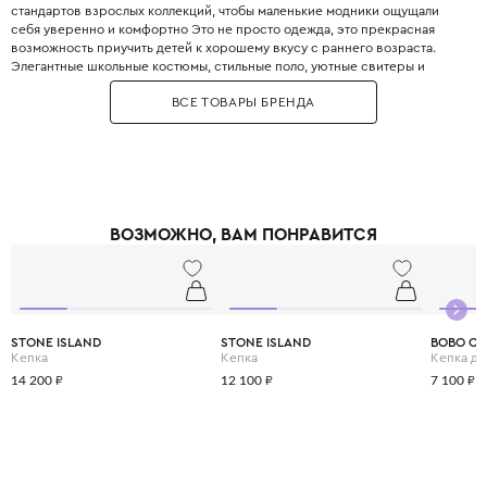
стандартов взрослых коллекций, чтобы маленькие модники ощущали
себя уверенно и комфортно Это не просто одежда, это прекрасная
возможность приучить детей к хорошему вкусу с раннего возраста.
Элегантные школьные костюмы, стильные поло, уютные свитеры и
практичные пуховики. Каждая деталь одежды Boss продумана до
ВСЕ ТОВАРЫ БРЕНДА
мелочей, чтобы обеспечить не только стильный внешний вид, но и
максимальный комфорт.
ВОЗМОЖНО, ВАМ ПОНРАВИТСЯ
STONE ISLAND
STONE ISLAND
BOBO C
Кепка
Кепка
Кепка дл
14 200 ₽
12 100 ₽
7 100 ₽