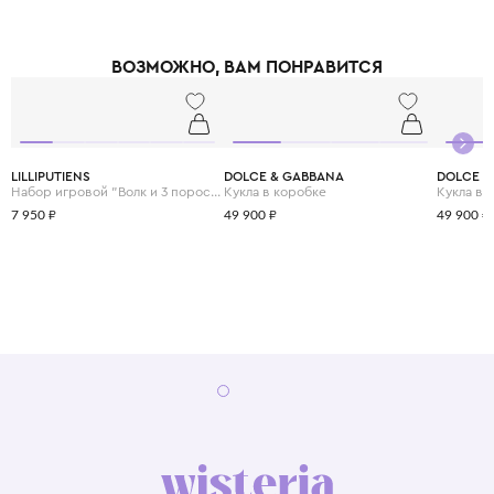
ВОЗМОЖНО, ВАМ ПОНРАВИТСЯ
LILLIPUTIENS
DOLCE & GABBANA
DOLCE &
Набор игровой "Волк и 3 поросенка" кукольный театр на магнитах
Кукла в коробке
Кукла в 
7 950 ₽
49 900 ₽
49 900 ₽