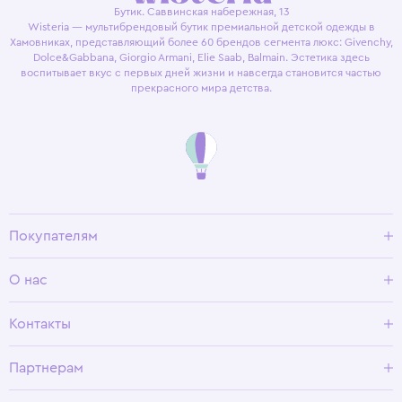
Бутик. Саввинская набережная, 13
Wisteria — мультибрендовый бутик премиальной детской одежды в
Хамовниках, представляющий более 60 брендов сегмента люкс: Givenchy,
Dolce&Gabbana, Giorgio Armani, Elie Saab, Balmain. Эстетика здесь
воспитывает вкус с первых дней жизни и навсегда становится частью
прекрасного мира детства.
Покупателям
Доставка и оплата
О нас
Условия возврата
Гид по размерам
О Wisteria
Контакты
Программа лояльности
Партнерам