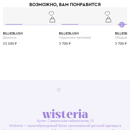
ВОЗМОЖНО, ВАМ ПОНРАВИТСЯ
BILLIEBLUSH
BILLIEBLUSH
BILLIEBL
Джинсы
Наушники меховые
Ободок
15 100 ₽
5 700 ₽
5 700 ₽
Бутик. Саввинская набережная, 13
Wisteria — мультибрендовый бутик премиальной детской одежды в