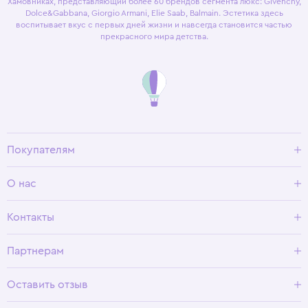
Хамовниках, представляющий более 60 брендов сегмента люкс: Givenchy,
Dolce&Gabbana, Giorgio Armani, Elie Saab, Balmain. Эстетика здесь
воспитывает вкус с первых дней жизни и навсегда становится частью
прекрасного мира детства.
Покупателям
Доставка и оплата
О нас
Условия возврата
Гид по размерам
О Wisteria
Контакты
Программа лояльности
Партнерам
Оставить отзыв