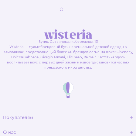
Бутик. Саввинская набережная, 13
Wisteria — мультибрендовый бутик премиальной детской одежды в
Хамовниках, представляющий более 60 брендов сегмента люкс: Givenchy,
Dolce&Gabbana, Giorgio Armani, Elie Saab, Balmain. Эстетика здесь
воспитывает вкус с первых дней жизни и навсегда становится частью
прекрасного мира детства.
Покупателям
Доставка и оплата
О нас
Условия возврата