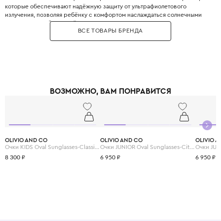
которые обеспечивают надёжную защиту от ультрафиолетового
излучения, позволяя ребёнку с комфортом наслаждаться солнечными
днями. Модели бренда лёгкие, прочные, с гнущимися дужками, что
ВСЕ ТОВАРЫ БРЕНДА
делает их удобными для ношения. Очки OLIVIO & CO – это не просто
аксессуар, а настоящая находка для стильных детей.
ВОЗМОЖНО, ВАМ ПОНРАВИТСЯ
OLIVIO AND CO
OLIVIO AND CO
OLIVIO 
Очки KIDS Oval Sunglasses-Classic Olivio-Squid Black
Очки JUNIOR Oval Sunglasses-Citrus Garden-Grapefruit Pink
8 300 ₽
6 950 ₽
6 950 ₽