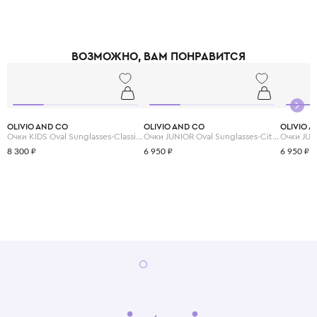
ВОЗМОЖНО, ВАМ ПОНРАВИТСЯ
OLIVIO AND CO
OLIVIO AND CO
OLIVIO 
Очки KIDS Oval Sunglasses-Classic Olivio-Squid Black
Очки JUNIOR Oval Sunglasses-Citrus Garden-Grapefruit Pink
8 300 ₽
6 950 ₽
6 950 ₽