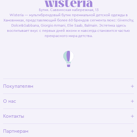
Бутик. Саввинская набережная, 13
Wisteria — мультибрендовый бутик премиальной детской одежды в
Хамовниках, представляющий более 60 брендов сегмента люкс: Givenchy,
Dolce&Gabbana, Giorgio Armani, Elie Saab, Balmain. Эстетика здесь
воспитывает вкус с первых дней жизни и навсегда становится частью
прекрасного мира детства.
Покупателям
Доставка и оплата
О нас
Условия возврата
Гид по размерам
О Wisteria
Контакты
Программа лояльности
Партнерам