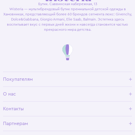
Бутик. Саввинская набережная, 13
Wisteria — мультибрендовый бутик премиальной детской одежды в
Хамовниках, представляющий более 60 брендов сегмента люкс: Givenchy,
Dolce&Gabbana, Giorgio Armani, Elie Saab, Balmain. Эстетика здесь
воспитывает вкус с первых дней жизни и навсегда становится частью
прекрасного мира детства.
Покупателям
Доставка и оплата
О нас
Условия возврата
Гид по размерам
О Wisteria
Контакты
Программа лояльности
Партнерам