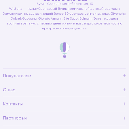
Бутик. Саввинская набережная, 13
Wisteria — мультибрендовый бутик премиальной детской одежды в
Хамовниках, представляющий более 60 брендов сегмента люкс: Givenchy,
Dolce&Gabbana, Giorgio Armani, Elie Saab, Balmain. Эстетика здесь
воспитывает вкус с первых дней жизни и навсегда становится частью
прекрасного мира детства.
Покупателям
Доставка и оплата
О нас
Условия возврата
Гид по размерам
О Wisteria
Контакты
Программа лояльности
Партнерам