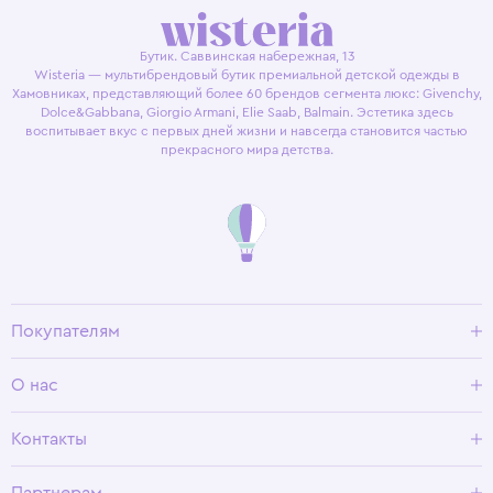
Бутик. Саввинская набережная, 13
Wisteria — мультибрендовый бутик премиальной детской одежды в
Хамовниках, представляющий более 60 брендов сегмента люкс: Givenchy,
Dolce&Gabbana, Giorgio Armani, Elie Saab, Balmain. Эстетика здесь
воспитывает вкус с первых дней жизни и навсегда становится частью
прекрасного мира детства.
Покупателям
Доставка и оплата
О нас
Условия возврата
Гид по размерам
О Wisteria
Контакты
Программа лояльности
Партнерам