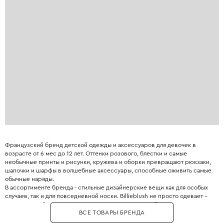
Французский бренд детской одежды и аксессуаров для девочек в
возрасте от 6 мес до 12 лет. Оттенки розового, блестки и самые
необычные принты и рисунки, кружева и оборки превращают рюкзаки,
шапочки и шарфы в волшебные аксессуары, способные оживить самые
обычные наряды.
В ассортименте бренда - стильные дизайнерские вещи как для особых
случаев, так и для повседневной носки. Billieblush не просто одевает –
он дарит свободу двигаться, смеяться и расти в своём ритме.
ВСЕ ТОВАРЫ БРЕНДА